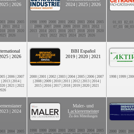
2025
|
2026
2024
|
2025
|
2026
003
|
2004
|
2005
1998
|
1999
|
2000
|
2001
|
2002
|
2003
|
2004
|
2005
01_03
|
02_03
0
|
2011
|
2012
|
|
2006
|
2007
|
2008
|
2009
|
2010
|
2011
|
2012
|
07_03
|
08_03
018
|
2019
|
2020
2013
|
2014
|
2015
|
2016
|
2017
|
2018
|
2019
|
2020
2025
|
2026
|
2021
|
2022
|
2023
|
2024
|
2025
|
2026
ternational
BBI Español
2025
|
2026
2019
|
2020
|
2021
005
|
2006
|
2007
2000
|
2001
|
2002
|
2003
|
2004
|
2005
|
2006
|
2007
1998
|
1999
|
200
2
|
2013
|
2014
|
|
2008
|
2009
|
2010
|
2011
|
2012
|
2013
|
2014
|
020
|
2021
|
2022
2015
|
2016
|
2017
|
2018
|
2019
|
2020
|
2021
2026
emensianer
Maler- und
2023
|
2024
Lackierermeister
Zu den Mitteilungen
1998
|
1999
|
2000
|
2001
|
2002
|
2003
|
2004
|
2005
003
|
2004
|
2005
2000
|
2001
|
200