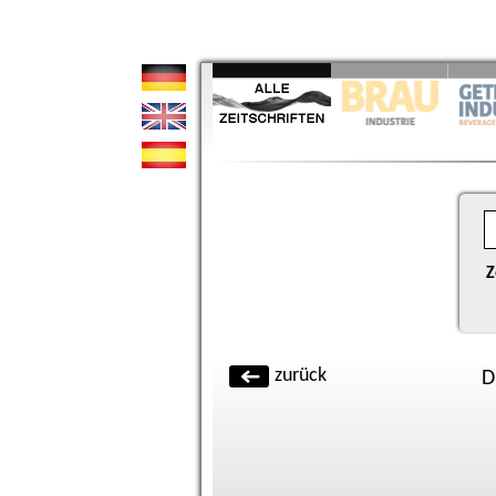
Z
zurück
D