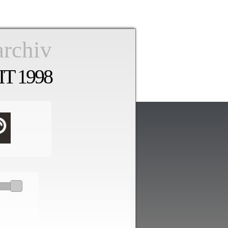
archiv
T 1998