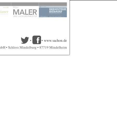
•
•
www.sachon.de
mbH • Schloss Mindelburg • 87719 Mindelheim