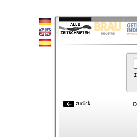
Z
zurück
D