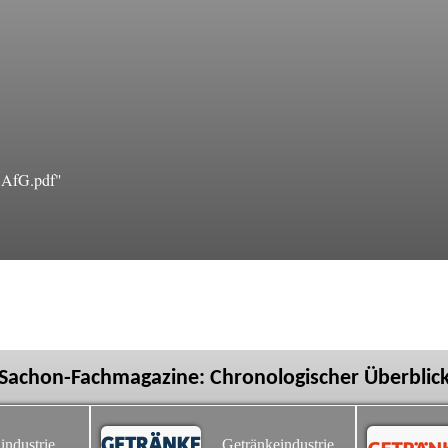
 AfG.pdf"
Sachon-Fachmagazine: Chronologischer Überblic
industrie
Getränkeindustrie