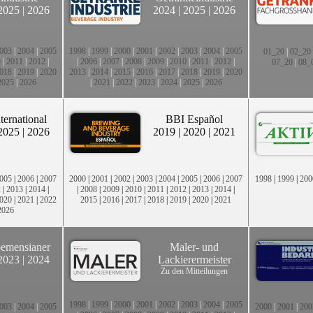
2025
|
2026
2024
|
2025
|
2026
003
|
2004
|
2005
1998
|
1999
|
2000
|
2001
|
2002
|
2003
|
2004
|
2005
01_20
|
02_20
0
|
2011
|
2012
|
|
2006
|
2007
|
2008
|
2009
|
2010
|
2011
|
2012
|
07_20
|
08_
018
|
2019
|
2020
2013
|
2014
|
2015
|
2016
|
2017
|
2018
|
2019
|
2020
2025
|
2026
|
2021
|
2022
|
2023
|
2024
|
2025
|
2026
ternational
BBI Español
2025
|
2026
2019
|
2020
|
2021
005
|
2006
|
2007
2000
|
2001
|
2002
|
2003
|
2004
|
2005
|
2006
|
2007
1998
|
1999
|
200
2
|
2013
|
2014
|
|
2008
|
2009
|
2010
|
2011
|
2012
|
2013
|
2014
|
020
|
2021
|
2022
2015
|
2016
|
2017
|
2018
|
2019
|
2020
|
2021
2026
emensianer
Maler- und
2023
|
2024
Lackierermeister
Zu den Mitteilungen
1998
|
1999
|
2000
|
2001
|
2002
|
2003
|
2004
|
2005
003
|
2004
|
2005
2000
|
2001
|
200