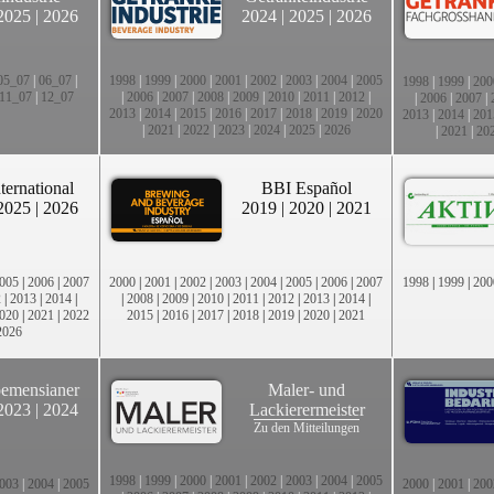
2025
|
2026
2024
|
2025
|
2026
05_07
|
06_07
|
1998
|
1999
|
2000
|
2001
|
2002
|
2003
|
2004
|
2005
1998
|
1999
|
200
11_07
|
12_07
|
2006
|
2007
|
2008
|
2009
|
2010
|
2011
|
2012
|
|
2006
|
2007
|
2013
|
2014
|
2015
|
2016
|
2017
|
2018
|
2019
|
2020
2013
|
2014
|
201
|
2021
|
2022
|
2023
|
2024
|
2025
|
2026
|
2021
|
20
ternational
BBI Español
2025
|
2026
2019
|
2020
|
2021
005
|
2006
|
2007
2000
|
2001
|
2002
|
2003
|
2004
|
2005
|
2006
|
2007
1998
|
1999
|
200
2
|
2013
|
2014
|
|
2008
|
2009
|
2010
|
2011
|
2012
|
2013
|
2014
|
020
|
2021
|
2022
2015
|
2016
|
2017
|
2018
|
2019
|
2020
|
2021
2026
emensianer
Maler- und
2023
|
2024
Lackierermeister
Zu den Mitteilungen
1998
|
1999
|
2000
|
2001
|
2002
|
2003
|
2004
|
2005
003
|
2004
|
2005
2000
|
2001
|
200