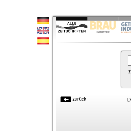
Z
zurück
D