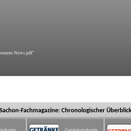
oemens News.pdf"
Sachon-Fachmagazine: Chronologischer Überblic
industrie
Getränkeindustrie