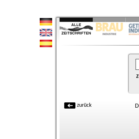
Z
zurück
D