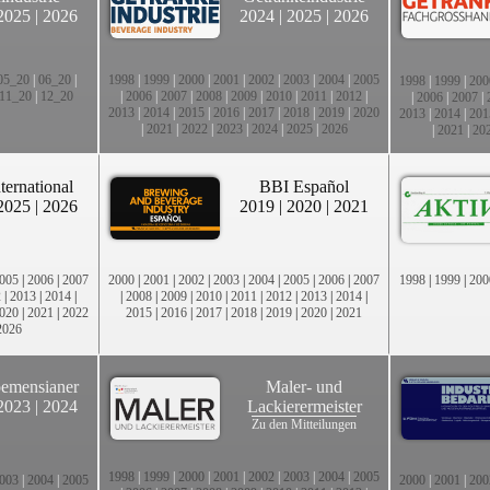
2025
|
2026
2024
|
2025
|
2026
05_20
|
06_20
|
1998
|
1999
|
2000
|
2001
|
2002
|
2003
|
2004
|
2005
1998
|
1999
|
200
11_20
|
12_20
|
2006
|
2007
|
2008
|
2009
|
2010
|
2011
|
2012
|
|
2006
|
2007
|
2013
|
2014
|
2015
|
2016
|
2017
|
2018
|
2019
|
2020
2013
|
2014
|
201
|
2021
|
2022
|
2023
|
2024
|
2025
|
2026
|
2021
|
20
ternational
BBI Español
2025
|
2026
2019
|
2020
|
2021
005
|
2006
|
2007
2000
|
2001
|
2002
|
2003
|
2004
|
2005
|
2006
|
2007
1998
|
1999
|
200
2
|
2013
|
2014
|
|
2008
|
2009
|
2010
|
2011
|
2012
|
2013
|
2014
|
020
|
2021
|
2022
2015
|
2016
|
2017
|
2018
|
2019
|
2020
|
2021
2026
emensianer
Maler- und
2023
|
2024
Lackierermeister
Zu den Mitteilungen
1998
|
1999
|
2000
|
2001
|
2002
|
2003
|
2004
|
2005
003
|
2004
|
2005
2000
|
2001
|
200