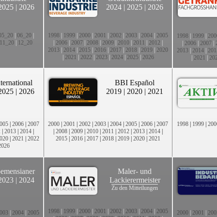
2025
|
2026
2024
|
2025
|
2026
05_20
|
06_20
|
1998
|
1999
|
2000
|
2001
|
2002
|
2003
|
2004
|
2005
1998
|
1999
|
200
11_20
|
12_20
|
2006
|
2007
|
2008
|
2009
|
2010
|
2011
|
2012
|
|
2006
|
2007
|
2013
|
2014
|
2015
|
2016
|
2017
|
2018
|
2019
|
2020
2013
|
2014
|
201
|
2021
|
2022
|
2023
|
2024
|
2025
|
2026
|
2021
|
20
ternational
BBI Español
2025
|
2026
2019
|
2020
|
2021
005
|
2006
|
2007
2000
|
2001
|
2002
|
2003
|
2004
|
2005
|
2006
|
2007
1998
|
1999
|
200
2
|
2013
|
2014
|
|
2008
|
2009
|
2010
|
2011
|
2012
|
2013
|
2014
|
020
|
2021
|
2022
2015
|
2016
|
2017
|
2018
|
2019
|
2020
|
2021
2026
emensianer
Maler- und
2023
|
2024
Lackierermeister
Zu den Mitteilungen
1998
|
1999
|
2000
|
2001
|
2002
|
2003
|
2004
|
2005
003
|
2004
|
2005
2000
|
2001
|
200