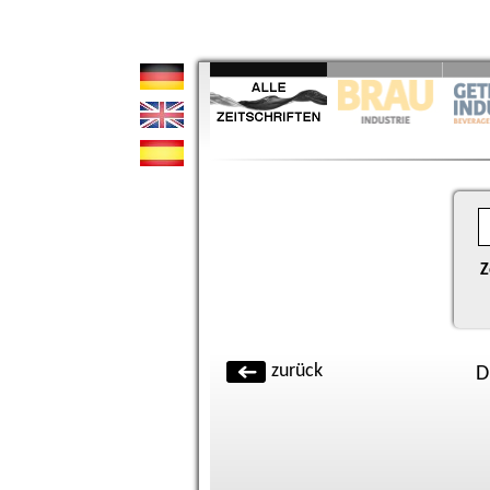
Z
zurück
D