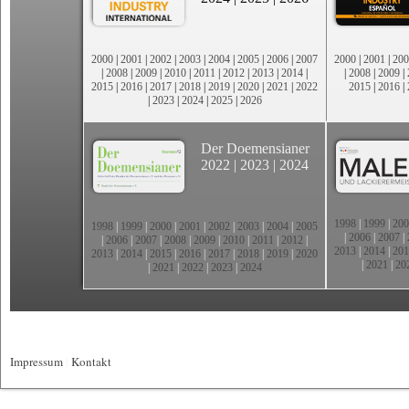
2000
|
2001
|
2002
|
2003
|
2004
|
2005
|
2006
|
2007
2000
|
2001
|
200
|
2008
|
2009
|
2010
|
2011
|
2012
|
2013
|
2014
|
|
2008
|
2009
|
2015
|
2016
|
2017
|
2018
|
2019
|
2020
|
2021
|
2022
2015
|
2016
|
|
2023
|
2024
|
2025
|
2026
Der Doemensianer
2022
|
2023
|
2024
1998
|
1999
|
200
1998
|
1999
|
2000
|
2001
|
2002
|
2003
|
2004
|
2005
|
2006
|
2007
|
|
2006
|
2007
|
2008
|
2009
|
2010
|
2011
|
2012
|
2013
|
2014
|
201
2013
|
2014
|
2015
|
2016
|
2017
|
2018
|
2019
|
2020
|
2021
|
20
|
2021
|
2022
|
2023
|
2024
Impressum
|
Kontakt