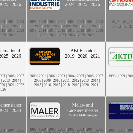
2025
|
2026
2024
|
2025
|
2026
003
|
2004
|
2005
1998
|
1999
|
2000
|
2001
|
2002
|
2003
|
2004
|
2005
01_21
|
02_21
0
|
2011
|
2012
|
|
2006
|
2007
|
2008
|
2009
|
2010
|
2011
|
2012
|
07_21
|
08_21
018
|
2019
|
2020
2013
|
2014
|
2015
|
2016
|
2017
|
2018
|
2019
|
2020
2025
|
2026
|
2021
|
2022
|
2023
|
2024
|
2025
|
2026
ternational
BBI Español
2025
|
2026
2019
|
2020
|
2021
005
|
2006
|
2007
2000
|
2001
|
2002
|
2003
|
2004
|
2005
|
2006
|
2007
1998
|
1999
|
200
2
|
2013
|
2014
|
|
2008
|
2009
|
2010
|
2011
|
2012
|
2013
|
2014
|
020
|
2021
|
2022
2015
|
2016
|
2017
|
2018
|
2019
|
2020
|
2021
2026
emensianer
Maler- und
2023
|
2024
Lackierermeister
Zu den Mitteilungen
1998
|
1999
|
2000
|
2001
|
2002
|
2003
|
2004
|
2005
003
|
2004
|
2005
2000
|
2001
|
200