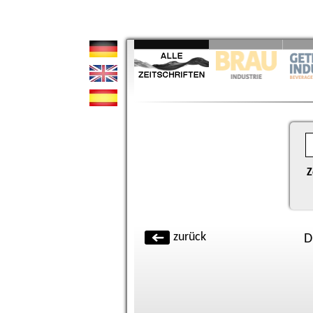
Z
zurück
D