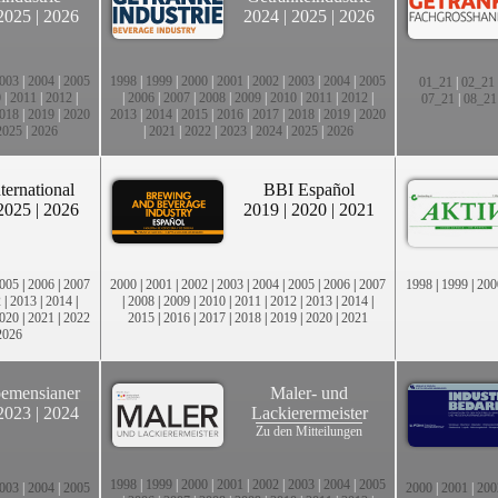
2025
|
2026
2024
|
2025
|
2026
003
|
2004
|
2005
1998
|
1999
|
2000
|
2001
|
2002
|
2003
|
2004
|
2005
01_21
|
02_21
0
|
2011
|
2012
|
|
2006
|
2007
|
2008
|
2009
|
2010
|
2011
|
2012
|
07_21
|
08_21
018
|
2019
|
2020
2013
|
2014
|
2015
|
2016
|
2017
|
2018
|
2019
|
2020
2025
|
2026
|
2021
|
2022
|
2023
|
2024
|
2025
|
2026
ternational
BBI Español
2025
|
2026
2019
|
2020
|
2021
005
|
2006
|
2007
2000
|
2001
|
2002
|
2003
|
2004
|
2005
|
2006
|
2007
1998
|
1999
|
200
2
|
2013
|
2014
|
|
2008
|
2009
|
2010
|
2011
|
2012
|
2013
|
2014
|
020
|
2021
|
2022
2015
|
2016
|
2017
|
2018
|
2019
|
2020
|
2021
2026
emensianer
Maler- und
2023
|
2024
Lackierermeister
Zu den Mitteilungen
1998
|
1999
|
2000
|
2001
|
2002
|
2003
|
2004
|
2005
003
|
2004
|
2005
2000
|
2001
|
200