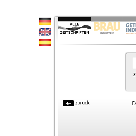
Z
zurück
D