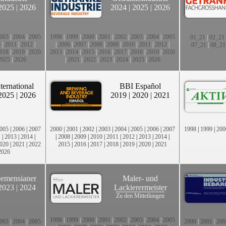
2025
|
2026
2024
|
2025
|
2026
003
|
2004
|
2005
1998
|
1999
|
2000
|
2001
|
2002
|
2003
|
2004
|
2005
01_21
|
02_21
0
|
2011
|
2012
|
|
2006
|
2007
|
2008
|
2009
|
2010
|
2011
|
2012
|
07_21
|
08_21
018
|
2019
|
2020
2013
|
2014
|
2015
|
2016
|
2017
|
2018
|
2019
|
2020
2025
|
2026
|
2021
|
2022
|
2023
|
2024
|
2025
|
2026
ternational
BBI Español
2025
|
2026
2019
|
2020
|
2021
005
|
2006
|
2007
2000
|
2001
|
2002
|
2003
|
2004
|
2005
|
2006
|
2007
1998
|
1999
|
200
2
|
2013
|
2014
|
|
2008
|
2009
|
2010
|
2011
|
2012
|
2013
|
2014
|
020
|
2021
|
2022
2015
|
2016
|
2017
|
2018
|
2019
|
2020
|
2021
2026
emensianer
Maler- und
2023
|
2024
Lackierermeister
Zu den Mitteilungen
1998
|
1999
|
2000
|
2001
|
2002
|
2003
|
2004
|
2005
003
|
2004
|
2005
2000
|
2001
|
200