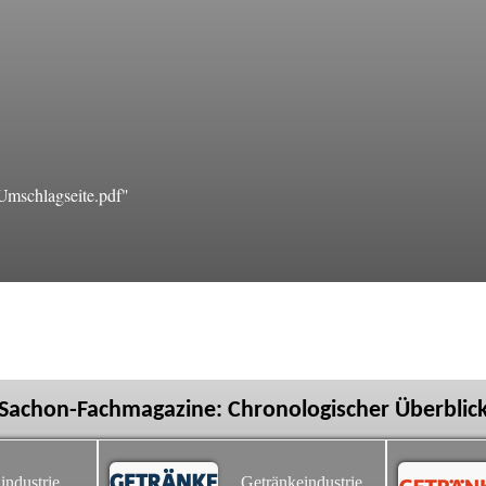
mschlagseite.pdf"
Sachon-Fachmagazine: Chronologischer Überblic
industrie
Getränkeindustrie