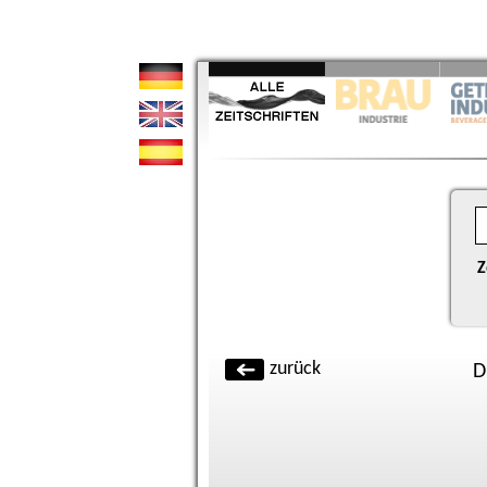
Z
zurück
D