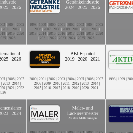
industrie
Getränkeindustrie
2025
|
2026
2024
|
2025
|
2026
003
|
2004
|
2005
1998
|
1999
|
2000
|
2001
|
2002
|
2003
|
2004
|
2005
0
|
2011
|
2012
|
|
2006
|
2007
|
2008
|
2009
|
2010
|
2011
|
2012
|
018
|
2019
|
2020
2013
|
2014
|
2015
|
2016
|
2017
|
2018
|
2019
|
2020
2025
|
2026
|
2021
|
2022
|
2023
|
2024
|
2025
|
2026
ternational
BBI Español
2025
|
2026
2019
|
2020
|
2021
005
|
2006
|
2007
2000
|
2001
|
2002
|
2003
|
2004
|
2005
|
2006
|
2007
1998
|
1999
|
200
2
|
2013
|
2014
|
|
2008
|
2009
|
2010
|
2011
|
2012
|
2013
|
2014
|
020
|
2021
|
2022
2015
|
2016
|
2017
|
2018
|
2019
|
2020
|
2021
2026
emensianer
Maler- und
2023
|
2024
Lackierermeister
Zu den Mitteilungen
1998
|
1999
|
2000
|
2001
|
2002
|
2003
|
2004
|
2005