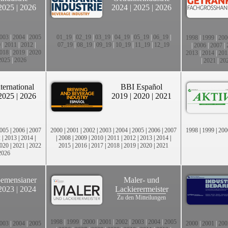
2025
|
2026
2024
|
2025
|
2026
003
|
2004
|
2005
01_19
|
02_19
|
03_19
|
04_19
|
05_19
|
06_19
|
1998
|
1999
|
200
0
|
2011
|
2012
|
07_19
|
08_19
|
09_19
|
10_19
|
11_19
|
12_19
|
2006
|
2007
|
018
|
2019
|
2020
2013
|
2014
|
201
2025
|
2026
|
2021
|
20
ternational
BBI Español
2025
|
2026
2019
|
2020
|
2021
005
|
2006
|
2007
2000
|
2001
|
2002
|
2003
|
2004
|
2005
|
2006
|
2007
1998
|
1999
|
200
2
|
2013
|
2014
|
|
2008
|
2009
|
2010
|
2011
|
2012
|
2013
|
2014
|
020
|
2021
|
2022
2015
|
2016
|
2017
|
2018
|
2019
|
2020
|
2021
2026
emensianer
Maler- und
2023
|
2024
Lackierermeister
Zu den Mitteilungen
1998
|
1999
|
2000
|
2001
|
2002
|
2003
|
2004
|
2005
003
|
2004
|
2005
2000
|
2001
|
200