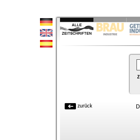
Z
zurück
D