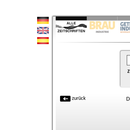
Z
zurück
D