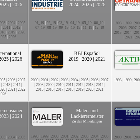
2025
|
2026
2024
|
2025
|
2026
003
|
2004
|
2005
01_19
|
02_19
|
03_19
|
04_19
|
05_19
|
06_19
|
1998
|
1999
|
200
0
|
2011
|
2012
|
07_19
|
08_19
|
09_19
|
10_19
|
11_19
|
12_19
|
2006
|
2007
|
018
|
2019
|
2020
2013
|
2014
|
201
2025
|
2026
|
2021
|
20
ternational
BBI Español
2025
|
2026
2019
|
2020
|
2021
005
|
2006
|
2007
2000
|
2001
|
2002
|
2003
|
2004
|
2005
|
2006
|
2007
1998
|
1999
|
200
2
|
2013
|
2014
|
|
2008
|
2009
|
2010
|
2011
|
2012
|
2013
|
2014
|
020
|
2021
|
2022
2015
|
2016
|
2017
|
2018
|
2019
|
2020
|
2021
2026
emensianer
Maler- und
2023
|
2024
Lackierermeister
Zu den Mitteilungen
1998
|
1999
|
2000
|
2001
|
2002
|
2003
|
2004
|
2005
003
|
2004
|
2005
2000
|
2001
|
200