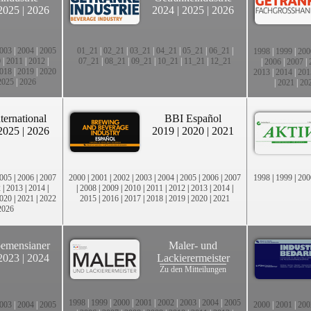
2025
|
2026
2024
|
2025
|
2026
003
|
2004
|
2005
01_21
|
02_21
|
03_21
|
04_21
|
05_21
|
06_21
|
1998
|
1999
|
200
0
|
2011
|
2012
|
07_21
|
08_21
|
09_21
|
10_21
|
11_21
|
12_21
|
2006
|
2007
|
018
|
2019
|
2020
2013
|
2014
|
201
2025
|
2026
|
2021
|
20
ternational
BBI Español
2025
|
2026
2019
|
2020
|
2021
005
|
2006
|
2007
2000
|
2001
|
2002
|
2003
|
2004
|
2005
|
2006
|
2007
1998
|
1999
|
200
2
|
2013
|
2014
|
|
2008
|
2009
|
2010
|
2011
|
2012
|
2013
|
2014
|
020
|
2021
|
2022
2015
|
2016
|
2017
|
2018
|
2019
|
2020
|
2021
2026
emensianer
Maler- und
2023
|
2024
Lackierermeister
Zu den Mitteilungen
1998
|
1999
|
2000
|
2001
|
2002
|
2003
|
2004
|
2005
003
|
2004
|
2005
2000
|
2001
|
200