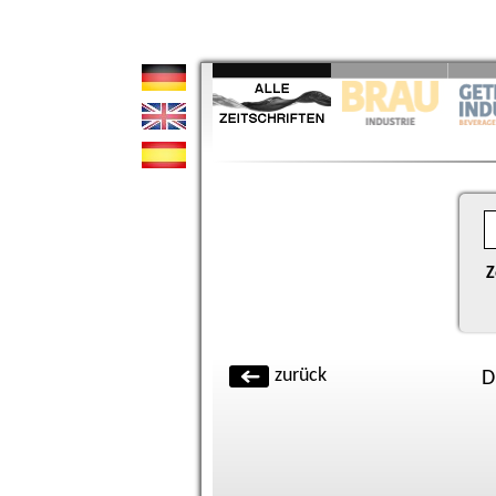
Z
zurück
D