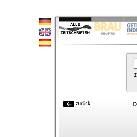
Z
zurück
D