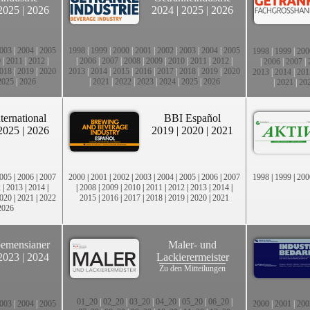
2025
|
2026
2024
|
2025
|
2026
003
|
2004
|
2005
1998
|
1999
|
2000
|
2001
|
2002
|
2003
|
2004
|
2005
1998
|
1999
|
200
0
|
2011
|
2012
|
|
2006
|
2007
|
2008
|
2009
|
2010
|
2011
|
2012
|
|
2006
|
2007
|
018
|
2019
|
2020
2013
|
2014
|
2015
|
2016
|
2017
|
2018
|
2019
|
2020
2013
|
2014
|
201
2025
|
2026
|
2021
|
2022
|
2023
|
2024
|
2025
|
2026
|
2021
|
20
ternational
BBI Español
2025
|
2026
2019
|
2020
|
2021
005
|
2006
|
2007
2000
|
2001
|
2002
|
2003
|
2004
|
2005
|
2006
|
2007
1998
|
1999
|
200
2
|
2013
|
2014
|
|
2008
|
2009
|
2010
|
2011
|
2012
|
2013
|
2014
|
020
|
2021
|
2022
2015
|
2016
|
2017
|
2018
|
2019
|
2020
|
2021
2026
emensianer
Maler- und
2023
|
2024
Lackierermeister
Zu den Mitteilungen
01_20
|
02_20
|
03_20
|
04_20
|
05_20
|
06_20
|
003
|
2004
|
2005
2000
|
2001
|
200