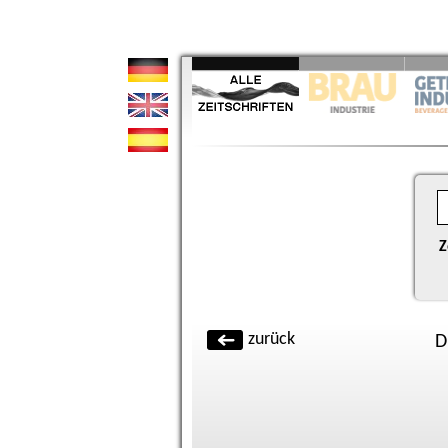
Z
zurück
D