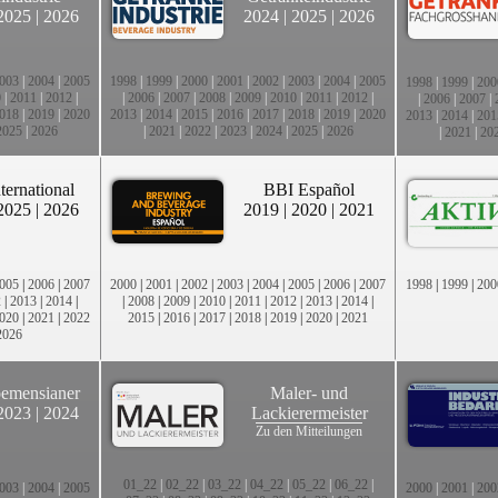
2025
|
2026
2024
|
2025
|
2026
003
|
2004
|
2005
1998
|
1999
|
2000
|
2001
|
2002
|
2003
|
2004
|
2005
1998
|
1999
|
200
0
|
2011
|
2012
|
|
2006
|
2007
|
2008
|
2009
|
2010
|
2011
|
2012
|
|
2006
|
2007
|
018
|
2019
|
2020
2013
|
2014
|
2015
|
2016
|
2017
|
2018
|
2019
|
2020
2013
|
2014
|
201
2025
|
2026
|
2021
|
2022
|
2023
|
2024
|
2025
|
2026
|
2021
|
20
ternational
BBI Español
2025
|
2026
2019
|
2020
|
2021
005
|
2006
|
2007
2000
|
2001
|
2002
|
2003
|
2004
|
2005
|
2006
|
2007
1998
|
1999
|
200
2
|
2013
|
2014
|
|
2008
|
2009
|
2010
|
2011
|
2012
|
2013
|
2014
|
020
|
2021
|
2022
2015
|
2016
|
2017
|
2018
|
2019
|
2020
|
2021
2026
emensianer
Maler- und
2023
|
2024
Lackierermeister
Zu den Mitteilungen
01_22
|
02_22
|
03_22
|
04_22
|
05_22
|
06_22
|
003
|
2004
|
2005
2000
|
2001
|
200