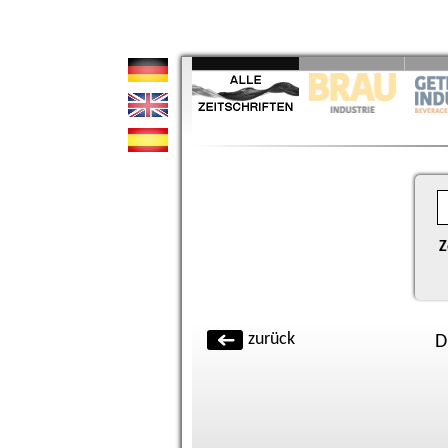
Z
zurück
D