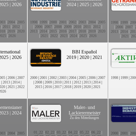
2025
|
2026
2024
|
2025
|
2026
003
|
2004
|
2005
1998
|
1999
|
2000
|
2001
|
2002
|
2003
|
2004
|
2005
1998
|
1999
|
200
0
|
2011
|
2012
|
|
2006
|
2007
|
2008
|
2009
|
2010
|
2011
|
2012
|
|
2006
|
2007
|
018
|
2019
|
2020
2013
|
2014
|
2015
|
2016
|
2017
|
2018
|
2019
|
2020
2013
|
2014
|
201
2025
|
2026
|
2021
|
2022
|
2023
|
2024
|
2025
|
2026
|
2021
|
20
ternational
BBI Español
2025
|
2026
2019
|
2020
|
2021
005
|
2006
|
2007
2000
|
2001
|
2002
|
2003
|
2004
|
2005
|
2006
|
2007
1998
|
1999
|
200
2
|
2013
|
2014
|
|
2008
|
2009
|
2010
|
2011
|
2012
|
2013
|
2014
|
020
|
2021
|
2022
2015
|
2016
|
2017
|
2018
|
2019
|
2020
|
2021
2026
emensianer
Maler- und
2023
|
2024
Lackierermeister
Zu den Mitteilungen
01_22
|
02_22
|
03_22
|
04_22
|
05_22
|
06_22
|
003
|
2004
|
2005
2000
|
2001
|
200