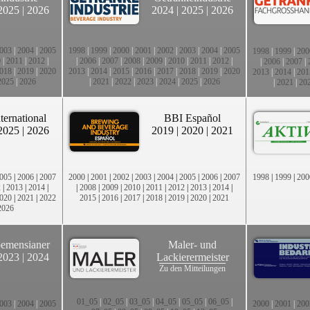
2025
|
2026
2024
|
2025
|
2026
003
|
2004
|
2005
1998
|
1999
|
2000
|
2001
|
2002
|
2003
|
2004
|
2005
1998
|
1999
|
200
0
|
2011
|
2012
|
|
2006
|
2007
|
2008
|
2009
|
2010
|
2011
|
2012
|
|
2006
|
2007
|
018
|
2019
|
2020
2013
|
2014
|
2015
|
2016
|
2017
|
2018
|
2019
|
2020
2013
|
2014
|
201
2025
|
2026
|
2021
|
2022
|
2023
|
2024
|
2025
|
2026
|
2021
|
20
ternational
BBI Español
2025
|
2026
2019
|
2020
|
2021
005
|
2006
|
2007
2000
|
2001
|
2002
|
2003
|
2004
|
2005
|
2006
|
2007
1998
|
1999
|
200
2
|
2013
|
2014
|
|
2008
|
2009
|
2010
|
2011
|
2012
|
2013
|
2014
|
020
|
2021
|
2022
2015
|
2016
|
2017
|
2018
|
2019
|
2020
|
2021
2026
emensianer
Maler- und
2023
|
2024
Lackierermeister
Zu den Mitteilungen
01_05
|
02_05
|
03_05
|
04_05
|
05_05
|
06_05
|
003
|
2004
|
2005
2000
|
2001
|
200