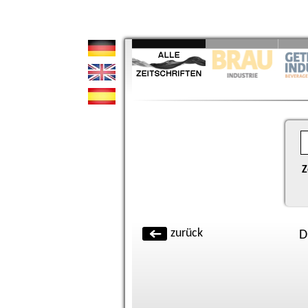
Z
zurück
D