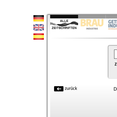
Z
zurück
D