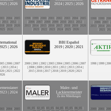
2025
|
2026
2024
|
2025
|
2026
003
|
2004
|
2005
1998
|
1999
|
2000
|
2001
|
2002
|
2003
|
2004
|
2005
1998
|
1999
|
200
0
|
2011
|
2012
|
|
2006
|
2007
|
2008
|
2009
|
2010
|
2011
|
2012
|
|
2006
|
2007
|
018
|
2019
|
2020
2013
|
2014
|
2015
|
2016
|
2017
|
2018
|
2019
|
2020
2013
|
2014
|
201
2025
|
2026
|
2021
|
2022
|
2023
|
2024
|
2025
|
2026
|
2021
|
20
ternational
BBI Español
2025
|
2026
2019
|
2020
|
2021
005
|
2006
|
2007
2000
|
2001
|
2002
|
2003
|
2004
|
2005
|
2006
|
2007
1998
|
1999
|
200
2
|
2013
|
2014
|
|
2008
|
2009
|
2010
|
2011
|
2012
|
2013
|
2014
|
020
|
2021
|
2022
2015
|
2016
|
2017
|
2018
|
2019
|
2020
|
2021
2026
emensianer
Maler- und
2023
|
2024
Lackierermeister
Zu den Mitteilungen
01_05
|
02_05
|
03_05
|
04_05
|
05_05
|
06_05
|
003
|
2004
|
2005
2000
|
2001
|
200