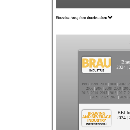
Einzelne Ausgaben durchsuchen
Brau
2024
|
1998
|
1999
|
2000
|
2001
|
2002
|
2
|
2006
|
2007
|
2008
|
2009
|
201
2013
|
2014
|
2015
|
2016
|
2017
|
2
|
2021
|
2022
|
2023
|
2024
|
BBI In
2024
|