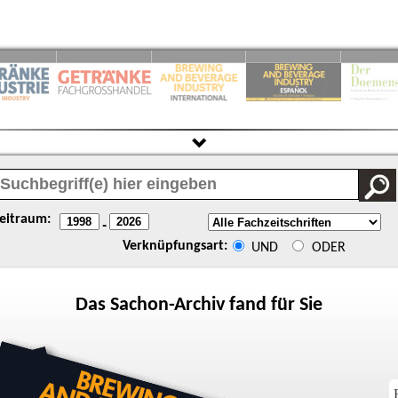
eitraum:
-
Verknüpfungsart:
UND
ODER
Das
Sachon
-Archiv fand für Sie