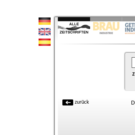
Z
zurück
D