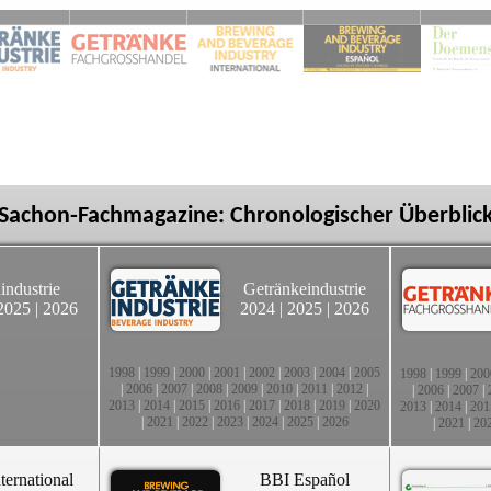
Sachon-Fachmagazine: Chronologischer Überblic
industrie
Getränkeindustrie
2025
|
2026
2024
|
2025
|
2026
1998
|
1999
|
2000
|
2001
|
2002
|
2003
|
2004
|
2005
1998
|
1999
|
200
|
2006
|
2007
|
2008
|
2009
|
2010
|
2011
|
2012
|
|
2006
|
2007
|
2013
|
2014
|
2015
|
2016
|
2017
|
2018
|
2019
|
2020
2013
|
2014
|
201
|
2021
|
2022
|
2023
|
2024
|
2025
|
2026
|
2021
|
20
ternational
BBI Español