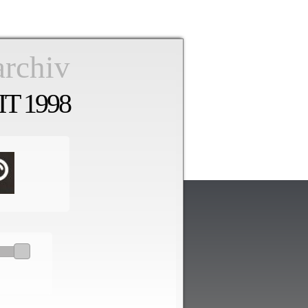
archiv
T 1998