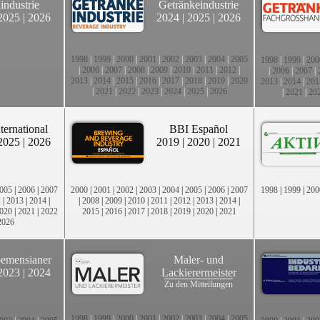
industrie
Getränkeindustrie
2025
|
2026
2024
|
2025
|
2026
1998
|
1999
|
2000
|
2001
|
2002
|
2003
|
2004
|
2005
1998
|
1999
|
200
|
2006
|
2007
|
2008
|
2009
|
2010
|
2011
|
2012
|
|
2006
|
2007
|
2013
|
2014
|
2015
|
2016
|
2017
|
2018
|
2019
|
2020
2013
|
2014
|
201
|
2021
|
2022
|
2023
|
2024
|
2025
|
2026
|
2021
|
20
ternational
BBI Español
2025
|
2026
2019
|
2020
|
2021
005
|
2006
|
2007
2000
|
2001
|
2002
|
2003
|
2004
|
2005
|
2006
|
2007
1998
|
1999
|
200
2
|
2013
|
2014
|
|
2008
|
2009
|
2010
|
2011
|
2012
|
2013
|
2014
|
020
|
2021
|
2022
2015
|
2016
|
2017
|
2018
|
2019
|
2020
|
2021
2026
emensianer
Maler- und
2023
|
2024
Lackierermeister
Zu den Mitteilungen
1998
|
1999
|
2000
|
2001
|
2002
|
2003
|
2004
|
2005