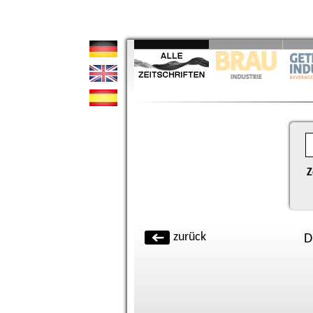
Z
zurück
D