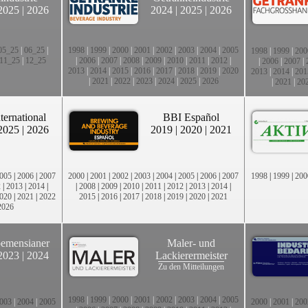
2025
|
2026
2024
|
2025
|
2026
05_25
|
06_25
|
1998
|
1999
|
2000
|
2001
|
2002
|
2003
|
2004
|
2005
1998
|
1999
|
200
11_25
|
12_25
|
2006
|
2007
|
2008
|
2009
|
2010
|
2011
|
2012
|
|
2006
|
2007
|
2013
|
2014
|
2015
|
2016
|
2017
|
2018
|
2019
|
2020
2013
|
2014
|
201
|
2021
|
2022
|
2023
|
2024
|
2025
|
2026
|
2021
|
20
ternational
BBI Español
2025
|
2026
2019
|
2020
|
2021
005
|
2006
|
2007
2000
|
2001
|
2002
|
2003
|
2004
|
2005
|
2006
|
2007
1998
|
1999
|
200
2
|
2013
|
2014
|
|
2008
|
2009
|
2010
|
2011
|
2012
|
2013
|
2014
|
020
|
2021
|
2022
2015
|
2016
|
2017
|
2018
|
2019
|
2020
|
2021
2026
emensianer
Maler- und
2023
|
2024
Lackierermeister
Zu den Mitteilungen
1998
|
1999
|
2000
|
2001
|
2002
|
2003
|
2004
|
2005
003
|
2004
|
2005
2000
|
2001
|
200