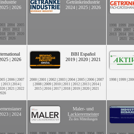
industrie
Getränkeindustrie
2025
|
2026
2024
|
2025
|
2026
003
|
2004
|
2005
1998
|
1999
|
200
0
|
2011
|
2012
|
|
2006
|
2007
|
018
|
2019
|
2020
2013
|
2014
|
201
2025
|
2026
|
2021
|
20
ternational
BBI Español
2025
|
2026
2019
|
2020
|
2021
005
|
2006
|
2007
2000
|
2001
|
2002
|
2003
|
2004
|
2005
|
2006
|
2007
1998
|
1999
|
200
2
|
2013
|
2014
|
|
2008
|
2009
|
2010
|
2011
|
2012
|
2013
|
2014
|
020
|
2021
|
2022
2015
|
2016
|
2017
|
2018
|
2019
|
2020
|
2021
2026
emensianer
Maler- und
2023
|
2024
Lackierermeister
Zu den Mitteilungen
1998
|
1999
|
2000
|
2001
|
2002
|
2003
|
2004
|
2005