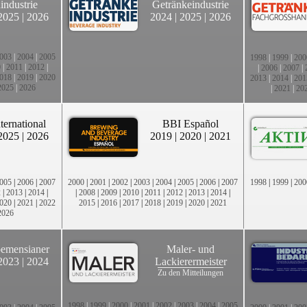
industrie
Getränkeindustrie
2025
|
2026
2024
|
2025
|
2026
003
|
2004
|
2005
1998
|
1999
|
200
0
|
2011
|
2012
|
|
2006
|
2007
|
018
|
2019
|
2020
2013
|
2014
|
201
2025
|
2026
|
2021
|
20
ternational
BBI Español
2025
|
2026
2019
|
2020
|
2021
005
|
2006
|
2007
2000
|
2001
|
2002
|
2003
|
2004
|
2005
|
2006
|
2007
1998
|
1999
|
200
2
|
2013
|
2014
|
|
2008
|
2009
|
2010
|
2011
|
2012
|
2013
|
2014
|
020
|
2021
|
2022
2015
|
2016
|
2017
|
2018
|
2019
|
2020
|
2021
2026
emensianer
Maler- und
2023
|
2024
Lackierermeister
Zu den Mitteilungen
1998
|
1999
|
2000
|
2001
|
2002
|
2003
|
2004
|
2005