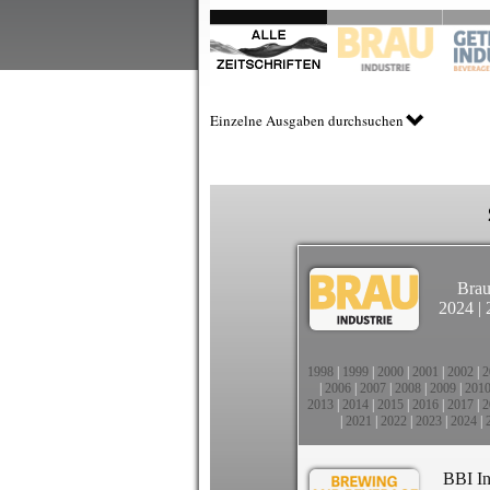
Einzelne Ausgaben durchsuchen
Brau
2024
|
1998
|
1999
|
2000
|
2001
|
2002
|
2
|
2006
|
2007
|
2008
|
2009
|
201
2013
|
2014
|
2015
|
2016
|
2017
|
2
|
2021
|
2022
|
2023
|
2024
|
BBI In