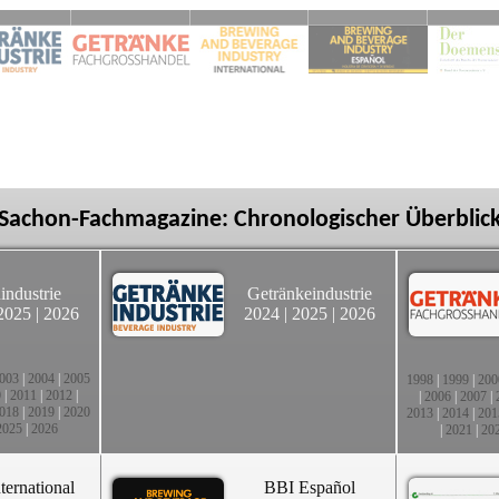
Sachon-Fachmagazine: Chronologischer Überblic
industrie
Getränkeindustrie
2025
|
2026
2024
|
2025
|
2026
003
|
2004
|
2005
1998
|
1999
|
200
0
|
2011
|
2012
|
|
2006
|
2007
|
018
|
2019
|
2020
2013
|
2014
|
201
2025
|
2026
|
2021
|
20
ternational
BBI Español