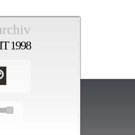
archiv
T 1998