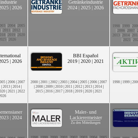
industrie
Getränkeindustrie
2025
|
2026
2024
|
2025
|
2026
003
|
2004
|
2005
1998
|
1999
|
200
0
|
2011
|
2012
|
|
2006
|
2007
|
018
|
2019
|
2020
2013
|
2014
|
201
2025
|
2026
|
2021
|
20
ternational
BBI Español
2025
|
2026
2019
|
2020
|
2021
005
|
2006
|
2007
2000
|
2001
|
2002
|
2003
|
2004
|
2005
|
2006
|
2007
1998
|
1999
|
200
2
|
2013
|
2014
|
|
2008
|
2009
|
2010
|
2011
|
2012
|
2013
|
2014
|
020
|
2021
|
2022
2015
|
2016
|
2017
|
2018
|
2019
|
2020
|
2021
2026
emensianer
Maler- und
2023
|
2024
Lackierermeister
Zu den Mitteilungen
1998
|
1999
|
2000
|
2001
|
2002
|
2003
|
2004
|
2005