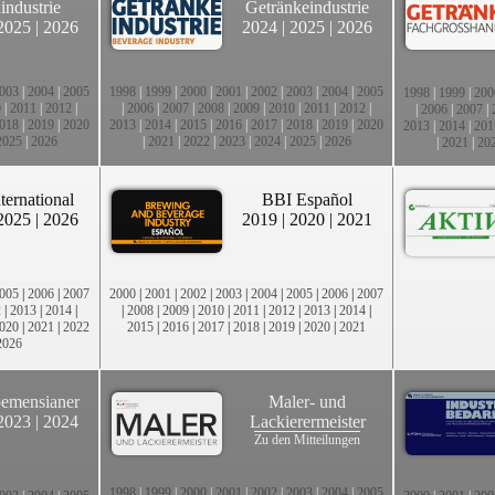
industrie
Getränkeindustrie
2025
|
2026
2024
|
2025
|
2026
003
|
2004
|
2005
1998
|
1999
|
2000
|
2001
|
2002
|
2003
|
2004
|
2005
1998
|
1999
|
200
0
|
2011
|
2012
|
|
2006
|
2007
|
2008
|
2009
|
2010
|
2011
|
2012
|
|
2006
|
2007
|
018
|
2019
|
2020
2013
|
2014
|
2015
|
2016
|
2017
|
2018
|
2019
|
2020
2013
|
2014
|
201
2025
|
2026
|
2021
|
2022
|
2023
|
2024
|
2025
|
2026
|
2021
|
20
ternational
BBI Español
2025
|
2026
2019
|
2020
|
2021
005
|
2006
|
2007
2000
|
2001
|
2002
|
2003
|
2004
|
2005
|
2006
|
2007
2
|
2013
|
2014
|
|
2008
|
2009
|
2010
|
2011
|
2012
|
2013
|
2014
|
020
|
2021
|
2022
2015
|
2016
|
2017
|
2018
|
2019
|
2020
|
2021
2026
emensianer
Maler- und
2023
|
2024
Lackierermeister
Zu den Mitteilungen
1998
|
1999
|
2000
|
2001
|
2002
|
2003
|
2004
|
2005