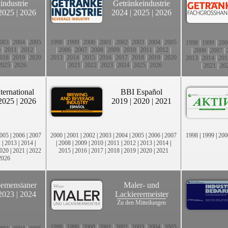
industrie
Getränkeindustrie
2025
|
2026
2024
|
2025
|
2026
003
|
2004
|
2005
1998
|
1999
|
2000
|
2001
|
2002
|
2003
|
2004
|
2005
1998
|
1999
|
200
0
|
2011
|
2012
|
|
2006
|
2007
|
2008
|
2009
|
2010
|
2011
|
2012
|
|
2006
|
2007
|
018
|
2019
|
2020
2013
|
2014
|
2015
|
2016
|
2017
|
2018
|
2019
|
2020
2013
|
2014
|
201
2025
|
2026
|
2021
|
2022
|
2023
|
2024
|
2025
|
2026
|
2021
|
20
ternational
BBI Español
2025
|
2026
2019
|
2020
|
2021
005
|
2006
|
2007
2000
|
2001
|
2002
|
2003
|
2004
|
2005
|
2006
|
2007
1998
|
1999
|
200
2
|
2013
|
2014
|
|
2008
|
2009
|
2010
|
2011
|
2012
|
2013
|
2014
|
020
|
2021
|
2022
2015
|
2016
|
2017
|
2018
|
2019
|
2020
|
2021
2026
emensianer
Maler- und
2023
|
2024
Lackierermeister
Zu den Mitteilungen
1998
|
1999
|
2000
|
2001
|
2002
|
2003
|
2004
|
2005