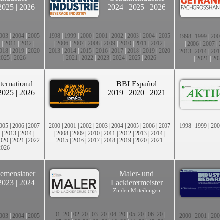
2025
|
2026
2024
|
2025
|
2026
003
|
2004
|
2005
1998
|
1999
|
2000
|
2001
|
2002
|
2003
|
2004
|
2005
1998
|
1999
|
200
0
|
2011
|
2012
|
|
2006
|
2007
|
2008
|
2009
|
2010
|
2011
|
2012
|
|
2006
|
2007
|
018
|
2019
|
2020
2013
|
2014
|
2015
|
2016
|
2017
|
2018
|
2019
|
2020
2013
|
2014
|
201
2025
|
2026
|
2021
|
2022
|
2023
|
2024
|
2025
|
2026
|
2021
|
20
ternational
BBI Español
2025
|
2026
2019
|
2020
|
2021
005
|
2006
|
2007
2000
|
2001
|
2002
|
2003
|
2004
|
2005
|
2006
|
2007
1998
|
1999
|
200
2
|
2013
|
2014
|
|
2008
|
2009
|
2010
|
2011
|
2012
|
2013
|
2014
|
020
|
2021
|
2022
2015
|
2016
|
2017
|
2018
|
2019
|
2020
|
2021
2026
emensianer
Maler- und
2023
|
2024
Lackierermeister
Zu den Mitteilungen
01_20
|
02_20
|
03_20
|
04_20
|
05_20
|
06_20
|
003
|
2004
|
2005
2000
|
2001
|
200