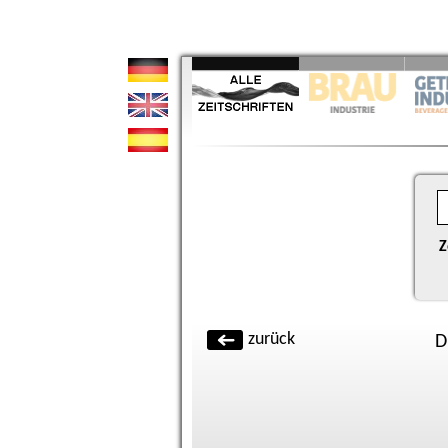
Z
zurück
D