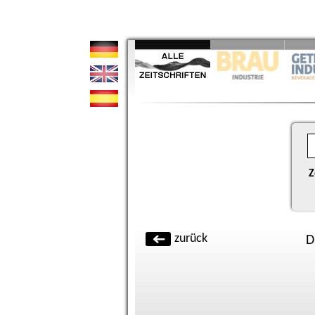
Z
zurück
D