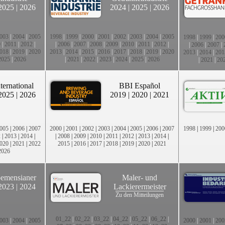
2025
|
2026
2024
|
2025
|
2026
003
|
2004
|
2005
1998
|
1999
|
2000
|
2001
|
2002
|
2003
|
2004
|
2005
1998
|
1999
|
200
0
|
2011
|
2012
|
|
2006
|
2007
|
2008
|
2009
|
2010
|
2011
|
2012
|
|
2006
|
2007
|
018
|
2019
|
2020
2013
|
2014
|
2015
|
2016
|
2017
|
2018
|
2019
|
2020
2013
|
2014
|
201
2025
|
2026
|
2021
|
2022
|
2023
|
2024
|
2025
|
2026
|
2021
|
20
ternational
BBI Español
2025
|
2026
2019
|
2020
|
2021
005
|
2006
|
2007
2000
|
2001
|
2002
|
2003
|
2004
|
2005
|
2006
|
2007
1998
|
1999
|
200
2
|
2013
|
2014
|
|
2008
|
2009
|
2010
|
2011
|
2012
|
2013
|
2014
|
020
|
2021
|
2022
2015
|
2016
|
2017
|
2018
|
2019
|
2020
|
2021
2026
emensianer
Maler- und
2023
|
2024
Lackierermeister
Zu den Mitteilungen
01_22
|
02_22
|
03_22
|
04_22
|
05_22
|
06_22
|
003
|
2004
|
2005
2000
|
2001
|
200