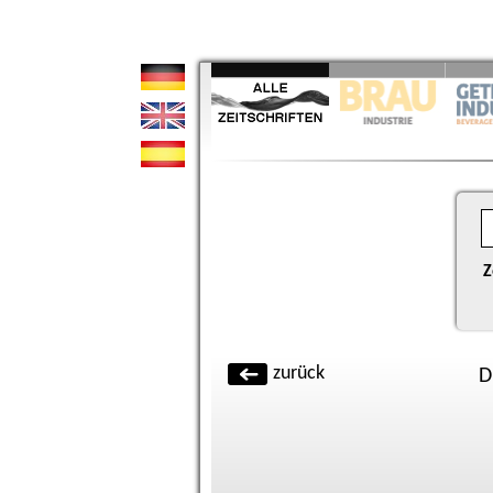
Z
zurück
D