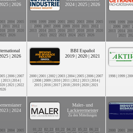
2025
|
2026
2024
|
2025
|
2026
003
|
2004
|
2005
1998
|
1999
|
2000
|
2001
|
2002
|
2003
|
2004
|
2005
1998
|
1999
|
200
0
|
2011
|
2012
|
|
2006
|
2007
|
2008
|
2009
|
2010
|
2011
|
2012
|
|
2006
|
2007
|
018
|
2019
|
2020
2013
|
2014
|
2015
|
2016
|
2017
|
2018
|
2019
|
2020
2013
|
2014
|
201
2025
|
2026
|
2021
|
2022
|
2023
|
2024
|
2025
|
2026
|
2021
|
20
ternational
BBI Español
2025
|
2026
2019
|
2020
|
2021
005
|
2006
|
2007
2000
|
2001
|
2002
|
2003
|
2004
|
2005
|
2006
|
2007
1998
|
1999
|
200
2
|
2013
|
2014
|
|
2008
|
2009
|
2010
|
2011
|
2012
|
2013
|
2014
|
020
|
2021
|
2022
2015
|
2016
|
2017
|
2018
|
2019
|
2020
|
2021
2026
emensianer
Maler- und
2023
|
2024
Lackierermeister
Zu den Mitteilungen
01_22
|
02_22
|
03_22
|
04_22
|
05_22
|
06_22
|
003
|
2004
|
2005
2000
|
2001
|
200