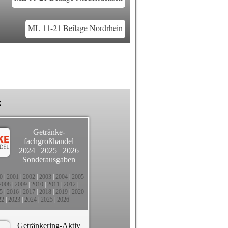
ML 11-21 Beilage Nordrhein
k
Getränke-
fachgroßhandel
2024
|
2025
|
2026
Sonderausgaben
0
|
2001
|
2002
|
2003
|
2004
|
2005
2008
|
2009
|
2010
|
2011
|
2012
|
5
|
2016
|
2017
|
2018
|
2019
|
2020
22
|
2023
|
2024
|
2025
|
2026
Getränkering-Aktiv