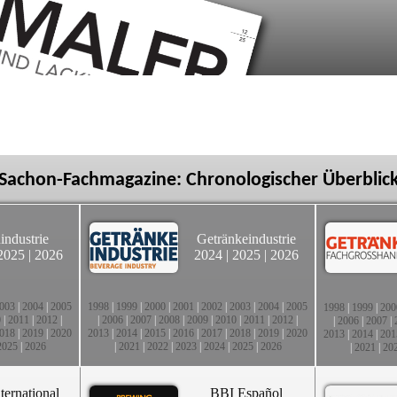
Sachon-Fachmagazine: Chronologischer Überblic
industrie
Getränkeindustrie
2025
|
2026
2024
|
2025
|
2026
003
|
2004
|
2005
1998
|
1999
|
2000
|
2001
|
2002
|
2003
|
2004
|
2005
1998
|
1999
|
200
0
|
2011
|
2012
|
|
2006
|
2007
|
2008
|
2009
|
2010
|
2011
|
2012
|
|
2006
|
2007
|
018
|
2019
|
2020
2013
|
2014
|
2015
|
2016
|
2017
|
2018
|
2019
|
2020
2013
|
2014
|
201
2025
|
2026
|
2021
|
2022
|
2023
|
2024
|
2025
|
2026
|
2021
|
20
ternational
BBI Español