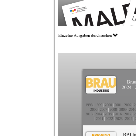
Einzelne Ausgaben durchsuchen
Brau
2024
|
1998
|
1999
|
2000
|
2001
|
2002
|
2
|
2006
|
2007
|
2008
|
2009
|
201
2013
|
2014
|
2015
|
2016
|
2017
|
2
|
2021
|
2022
|
2023
|
2024
|
BBI In