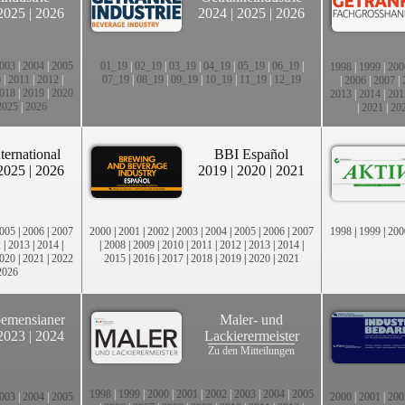
2025
|
2026
2024
|
2025
|
2026
003
|
2004
|
2005
01_19
|
02_19
|
03_19
|
04_19
|
05_19
|
06_19
|
1998
|
1999
|
200
0
|
2011
|
2012
|
07_19
|
08_19
|
09_19
|
10_19
|
11_19
|
12_19
|
2006
|
2007
|
018
|
2019
|
2020
2013
|
2014
|
201
2025
|
2026
|
2021
|
20
ternational
BBI Español
2025
|
2026
2019
|
2020
|
2021
005
|
2006
|
2007
2000
|
2001
|
2002
|
2003
|
2004
|
2005
|
2006
|
2007
1998
|
1999
|
200
2
|
2013
|
2014
|
|
2008
|
2009
|
2010
|
2011
|
2012
|
2013
|
2014
|
020
|
2021
|
2022
2015
|
2016
|
2017
|
2018
|
2019
|
2020
|
2021
2026
emensianer
Maler- und
2023
|
2024
Lackierermeister
Zu den Mitteilungen
1998
|
1999
|
2000
|
2001
|
2002
|
2003
|
2004
|
2005
003
|
2004
|
2005
2000
|
2001
|
200