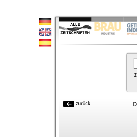
Z
zurück
D