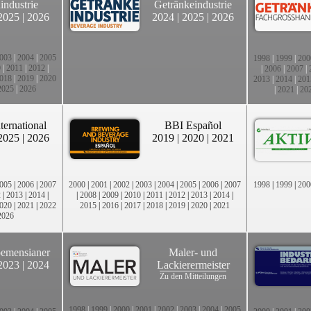
industrie
Getränkeindustrie
2025
|
2026
2024
|
2025
|
2026
003
|
2004
|
2005
1998
|
1999
|
200
0
|
2011
|
2012
|
|
2006
|
2007
|
018
|
2019
|
2020
2013
|
2014
|
201
2025
|
2026
|
2021
|
20
ternational
BBI Español
2025
|
2026
2019
|
2020
|
2021
005
|
2006
|
2007
2000
|
2001
|
2002
|
2003
|
2004
|
2005
|
2006
|
2007
1998
|
1999
|
200
2
|
2013
|
2014
|
|
2008
|
2009
|
2010
|
2011
|
2012
|
2013
|
2014
|
020
|
2021
|
2022
2015
|
2016
|
2017
|
2018
|
2019
|
2020
|
2021
2026
emensianer
Maler- und
2023
|
2024
Lackierermeister
Zu den Mitteilungen
1998
|
1999
|
2000
|
2001
|
2002
|
2003
|
2004
|
2005