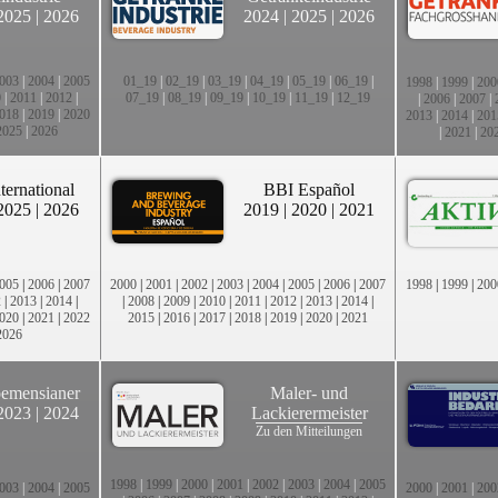
2025
|
2026
2024
|
2025
|
2026
003
|
2004
|
2005
01_19
|
02_19
|
03_19
|
04_19
|
05_19
|
06_19
|
1998
|
1999
|
200
0
|
2011
|
2012
|
07_19
|
08_19
|
09_19
|
10_19
|
11_19
|
12_19
|
2006
|
2007
|
018
|
2019
|
2020
2013
|
2014
|
201
2025
|
2026
|
2021
|
20
ternational
BBI Español
2025
|
2026
2019
|
2020
|
2021
005
|
2006
|
2007
2000
|
2001
|
2002
|
2003
|
2004
|
2005
|
2006
|
2007
1998
|
1999
|
200
2
|
2013
|
2014
|
|
2008
|
2009
|
2010
|
2011
|
2012
|
2013
|
2014
|
020
|
2021
|
2022
2015
|
2016
|
2017
|
2018
|
2019
|
2020
|
2021
2026
emensianer
Maler- und
2023
|
2024
Lackierermeister
Zu den Mitteilungen
1998
|
1999
|
2000
|
2001
|
2002
|
2003
|
2004
|
2005
003
|
2004
|
2005
2000
|
2001
|
200