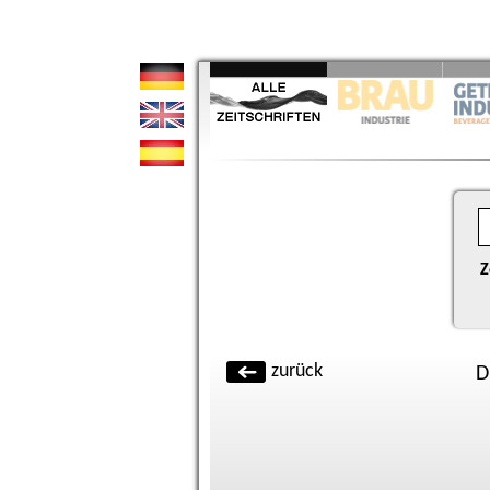
Z
zurück
D