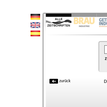
Z
zurück
D