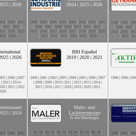
2025
|
2026
2024
|
2025
|
2026
003
|
2004
|
2005
1998
|
1999
|
2000
|
2001
|
2002
|
2003
|
2004
|
2005
1998
|
1999
|
200
0
|
2011
|
2012
|
|
2006
|
2007
|
2008
|
2009
|
2010
|
2011
|
2012
|
|
2006
|
2007
|
018
|
2019
|
2020
2013
|
2014
|
2015
|
2016
|
2017
|
2018
|
2019
|
2020
2013
|
2014
|
201
2025
|
2026
|
2021
|
2022
|
2023
|
2024
|
2025
|
2026
|
2021
|
20
ternational
BBI Español
2025
|
2026
2019
|
2020
|
2021
005
|
2006
|
2007
2000
|
2001
|
2002
|
2003
|
2004
|
2005
|
2006
|
2007
1998
|
1999
|
200
2
|
2013
|
2014
|
|
2008
|
2009
|
2010
|
2011
|
2012
|
2013
|
2014
|
020
|
2021
|
2022
2015
|
2016
|
2017
|
2018
|
2019
|
2020
|
2021
2026
emensianer
Maler- und
2023
|
2024
Lackierermeister
Zu den Mitteilungen
01_19
|
02_19
|
03_19
|
04_19
|
05_19
|
06_19
|
003
|
2004
|
2005
2000
|
2001
|
200