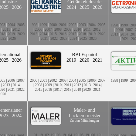
industrie
Getränkeindustrie
2025
|
2026
2024
|
2025
|
2026
003
|
2004
|
2005
1998
|
1999
|
2000
|
2001
|
2002
|
2003
|
2004
|
2005
1998
|
1999
|
200
0
|
2011
|
2012
|
|
2006
|
2007
|
2008
|
2009
|
2010
|
2011
|
2012
|
|
2006
|
2007
|
018
|
2019
|
2020
2013
|
2014
|
2015
|
2016
|
2017
|
2018
|
2019
|
2020
2013
|
2014
|
201
2025
|
2026
|
2021
|
2022
|
2023
|
2024
|
2025
|
2026
|
2021
|
20
ternational
BBI Español
2025
|
2026
2019
|
2020
|
2021
005
|
2006
|
2007
2000
|
2001
|
2002
|
2003
|
2004
|
2005
|
2006
|
2007
1998
|
1999
|
200
2
|
2013
|
2014
|
|
2008
|
2009
|
2010
|
2011
|
2012
|
2013
|
2014
|
020
|
2021
|
2022
2015
|
2016
|
2017
|
2018
|
2019
|
2020
|
2021
2026
emensianer
Maler- und
2023
|
2024
Lackierermeister
Zu den Mitteilungen
01_19
|
02_19
|
03_19
|
04_19
|
05_19
|
06_19
|