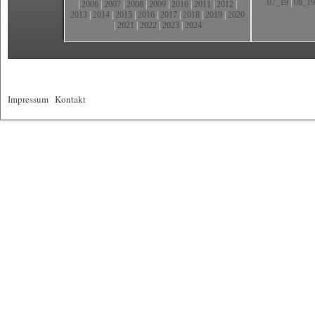
07_19
|
08_19
|
2006
|
2007
|
2008
|
2009
|
2010
|
2011
|
2012
|
2013
|
2014
|
2015
|
2016
|
2017
|
2018
|
2019
|
2020
|
2021
|
2022
|
2023
|
2024
Impressum
|
Kontakt