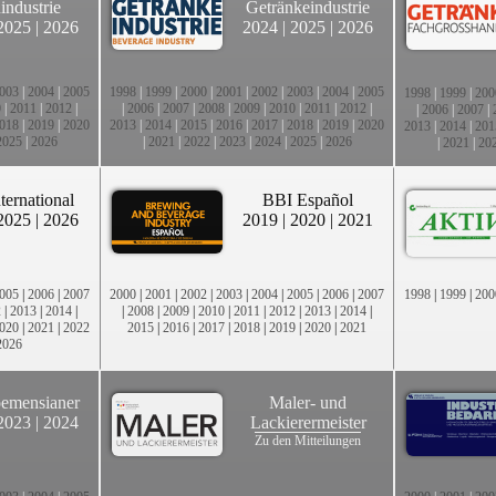
industrie
Getränkeindustrie
2025
|
2026
2024
|
2025
|
2026
003
|
2004
|
2005
1998
|
1999
|
2000
|
2001
|
2002
|
2003
|
2004
|
2005
1998
|
1999
|
200
0
|
2011
|
2012
|
|
2006
|
2007
|
2008
|
2009
|
2010
|
2011
|
2012
|
|
2006
|
2007
|
018
|
2019
|
2020
2013
|
2014
|
2015
|
2016
|
2017
|
2018
|
2019
|
2020
2013
|
2014
|
201
2025
|
2026
|
2021
|
2022
|
2023
|
2024
|
2025
|
2026
|
2021
|
20
ternational
BBI Español
2025
|
2026
2019
|
2020
|
2021
005
|
2006
|
2007
2000
|
2001
|
2002
|
2003
|
2004
|
2005
|
2006
|
2007
1998
|
1999
|
200
2
|
2013
|
2014
|
|
2008
|
2009
|
2010
|
2011
|
2012
|
2013
|
2014
|
020
|
2021
|
2022
2015
|
2016
|
2017
|
2018
|
2019
|
2020
|
2021
2026
emensianer
Maler- und
2023
|
2024
Lackierermeister
Zu den Mitteilungen