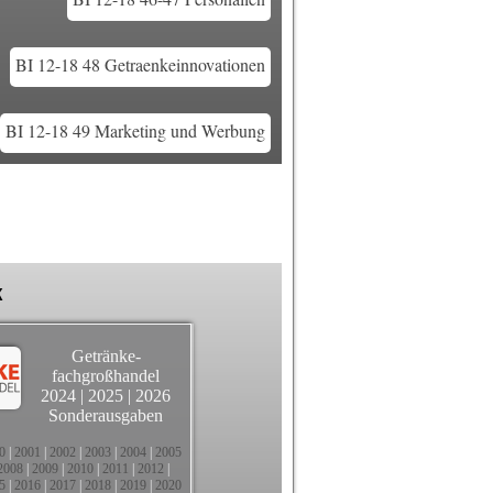
BI 12-18 48 Getraenkeinnovationen
BI 12-18 49 Marketing und Werbung
k
Getränke-
fachgroßhandel
2024
|
2025
|
2026
Sonderausgaben
0
|
2001
|
2002
|
2003
|
2004
|
2005
2008
|
2009
|
2010
|
2011
|
2012
|
5
|
2016
|
2017
|
2018
|
2019
|
2020