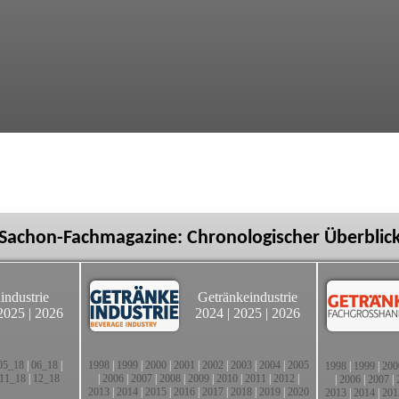
Sachon-Fachmagazine: Chronologischer Überblic
industrie
Getränkeindustrie
2025
|
2026
2024
|
2025
|
2026
05_18
|
06_18
|
1998
|
1999
|
2000
|
2001
|
2002
|
2003
|
2004
|
2005
1998
|
1999
|
200
11_18
|
12_18
|
2006
|
2007
|
2008
|
2009
|
2010
|
2011
|
2012
|
|
2006
|
2007
|
2013
|
2014
|
2015
|
2016
|
2017
|
2018
|
2019
|
2020
2013
|
2014
|
201