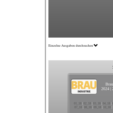
Einzelne Ausgaben durchsuchen
Brau
2024
|
01_18
|
02_18
|
03_18
|
04_18
|
07_18
|
08_18
|
09_18
|
10_18
|