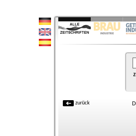
Z
zurück
D