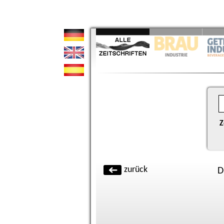
Z
zurück
D