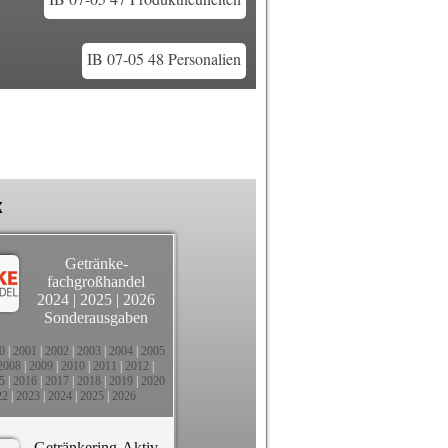
IB 07-05 48 Personalien
k
Getränke-
fachgroßhandel
2024
|
2025
|
2026
Sonderausgaben
0
|
2001
|
2002
|
2003
|
2004
|
2005
2008
|
2009
|
2010
|
2011
|
2012
|
5
|
2016
|
2017
|
2018
|
2019
|
2020
22
|
2023
|
2024
|
2025
|
2026
Getränkering-Aktiv