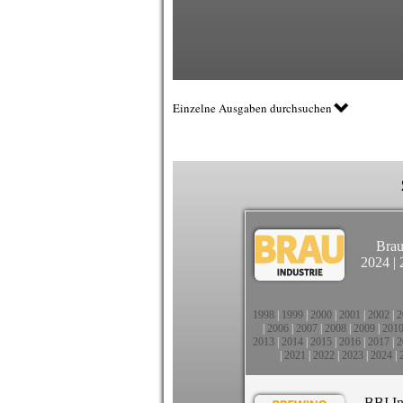
Einzelne Ausgaben durchsuchen
Brau
2024
|
1998
|
1999
|
2000
|
2001
|
2002
|
2
|
2006
|
2007
|
2008
|
2009
|
201
2013
|
2014
|
2015
|
2016
|
2017
|
2
|
2021
|
2022
|
2023
|
2024
|
BBI In