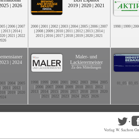
2025
|
2026
2019
|
2020
|
2021
005
|
2006
|
2007
2000
|
2001
|
2002
|
2003
|
2004
|
2005
|
2006
|
2007
1998
|
1999
|
200
2
|
2013
|
2014
|
|
2008
|
2009
|
2010
|
2011
|
2012
|
2013
|
2014
|
020
|
2021
|
2022
2015
|
2016
|
2017
|
2018
|
2019
|
2020
|
2021
2026
emensianer
Maler- und
2023
|
2024
Lackierermeister
Zu den Mitteilungen
1998
|
1999
|
2000
|
2001
|
2002
|
2003
|
2004
|
2005
003
|
2004
|
2005
01_05
|
03_05
|
2006
|
2007
|
2008
|
2009
|
2010
|
2011
|
2012
|
0
|
2011
|
2012
|
2013
|
2014
|
2015
|
2016
|
2017
|
2018
|
2019
|
2020
018
|
2019
|
2020
|
2021
|
2022
|
2023
|
2024
|
2025
|
2026
2024
•
Verlag W. Sachon G