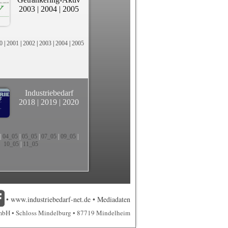
2003
|
2004
|
2005
0
|
2001
|
2002
|
2003
|
2004
|
2005
Industriebedarf
2018
|
2019
|
2020
|
04_05
|
05_05
|
07_05
|
09_05
|
10_05
|
11_05
•
www.industriebedarf-net.de
•
Mediadaten
mbH • Schloss Mindelburg • 87719 Mindelheim