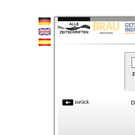
Z
zurück
D