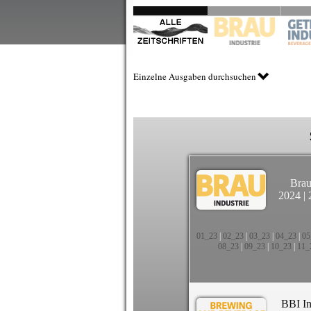
Einzelne Ausgaben durchsuchen
Brau
2024
|
01_23
|
02_23
|
03_23
|
04_23
|
05
08_23
|
09_23
|
10_23
|
11_
BBI In