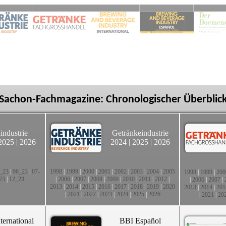
Sachon-Fachmagazine: Chronologischer Überblic
industrie
Getränkeindustrie
2025
|
2026
2024
|
2025
|
2026
_23
|
06_23
|
07-
1998
|
1999
|
2000
|
2001
|
2002
|
2003
|
2004
|
2005
1998
|
1999
|
200
23
|
12_23
|
2006
|
2007
|
2008
|
2009
|
2010
|
2011
|
2012
|
|
2006
|
2007
|
2013
|
2014
|
2015
|
2016
|
2017
|
2018
|
2019
|
2020
2013
|
2014
|
201
|
2021
|
2022
|
2023
|
2024
|
2025
|
2026
|
2021
|
20
ternational
BBI Español