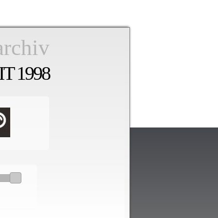
archiv
T 1998