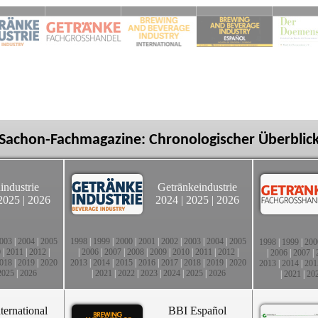
Sachon-Fachmagazine: Chronologischer Überblic
industrie
Getränkeindustrie
2025
|
2026
2024
|
2025
|
2026
003
|
2004
|
2005
1998
|
1999
|
2000
|
2001
|
2002
|
2003
|
2004
|
2005
1998
|
1999
|
200
0
|
2011
|
2012
|
|
2006
|
2007
|
2008
|
2009
|
2010
|
2011
|
2012
|
|
2006
|
2007
|
018
|
2019
|
2020
2013
|
2014
|
2015
|
2016
|
2017
|
2018
|
2019
|
2020
2013
|
2014
|
201
2025
|
2026
|
2021
|
2022
|
2023
|
2024
|
2025
|
2026
|
2021
|
20
ternational
BBI Español