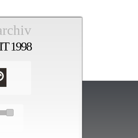
archiv
T 1998