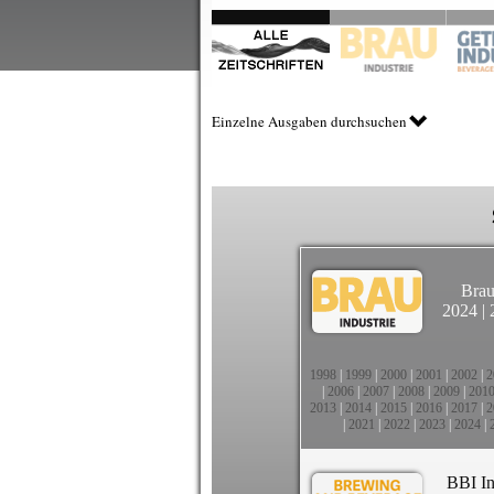
Einzelne Ausgaben durchsuchen
Brau
2024
|
1998
|
1999
|
2000
|
2001
|
2002
|
2
|
2006
|
2007
|
2008
|
2009
|
201
2013
|
2014
|
2015
|
2016
|
2017
|
2
|
2021
|
2022
|
2023
|
2024
|
BBI In