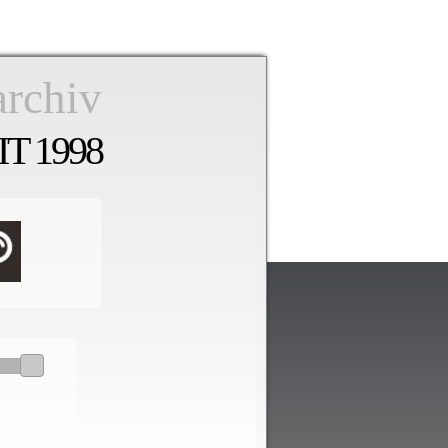
archiv
T 1998