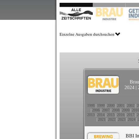
Einzelne Ausgaben durchsuchen
Brau
2024
|
1998
|
1999
|
2000
|
2001
|
2002
|
2
|
2006
|
2007
|
2008
|
2009
|
201
2013
|
2014
|
2015
|
2016
|
2017
|
2
|
2021
|
2022
|
2023
|
2024
|
BBI In