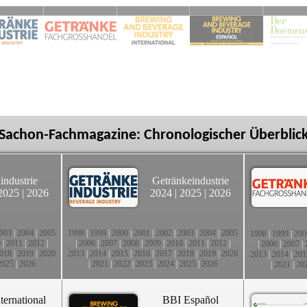
Sachon-Fachmagazine: Chronologischer Überblic
industrie
Getränkeindustrie
2025
|
2026
2024
|
2025
|
2026
003
|
2004
|
2005
1998
|
1999
|
2000
|
2001
|
2002
|
2003
|
2004
|
2005
1998
|
1999
|
200
0
|
2011
|
2012
|
|
2006
|
2007
|
2008
|
2009
|
2010
|
2011
|
2012
|
|
2006
|
2007
|
018
|
2019
|
2020
2013
|
2014
|
2015
|
2016
|
2017
|
2018
|
2019
|
2020
2013
|
2014
|
201
2025
|
2026
|
2021
|
2022
|
2023
|
2024
|
2025
|
2026
|
2021
|
20
ternational
BBI Español