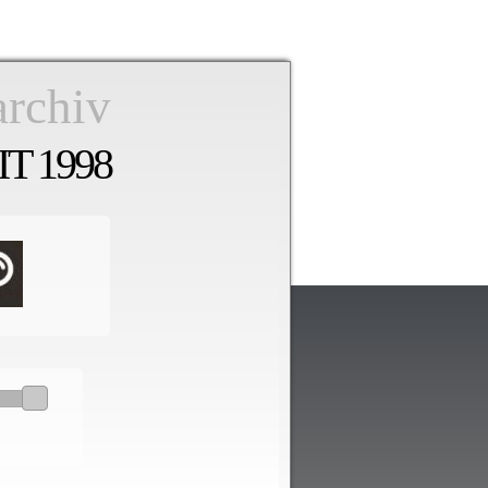
archiv
T 1998