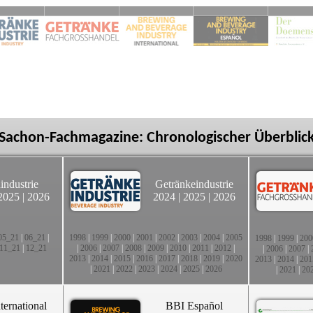
Sachon-Fachmagazine: Chronologischer Überblic
industrie
Getränkeindustrie
2025
|
2026
2024
|
2025
|
2026
05_21
|
06_21
|
1998
|
1999
|
2000
|
2001
|
2002
|
2003
|
2004
|
2005
1998
|
1999
|
200
11_21
|
12_21
|
2006
|
2007
|
2008
|
2009
|
2010
|
2011
|
2012
|
|
2006
|
2007
|
2013
|
2014
|
2015
|
2016
|
2017
|
2018
|
2019
|
2020
2013
|
2014
|
201
|
2021
|
2022
|
2023
|
2024
|
2025
|
2026
|
2021
|
20
ternational
BBI Español