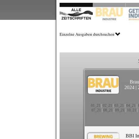
Einzelne Ausgaben durchsuchen
Brau
2024
|
01_21
|
02_21
|
03_21
|
04_21
|
07_21
|
08_21
|
09_21
|
10_21
|
BBI In